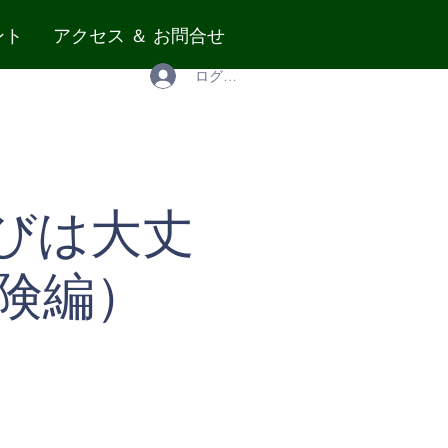
ント
アクセス ＆ お問合せ
ログイン
びは大丈
険編）