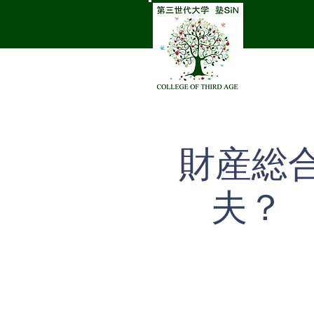
財産総
夫？