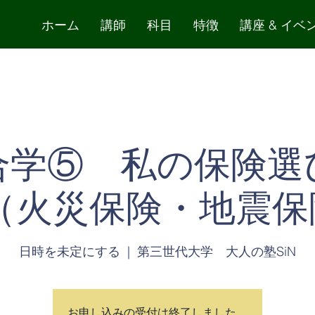
ホーム
講師
科目
特徴
講座 & イベ
合学⑤ 私の保険選
 （火災保険・地震保
日時を未定にする
  |  
第三世代大学 大人の塾SiN
お申し込みの受付は終了しました。