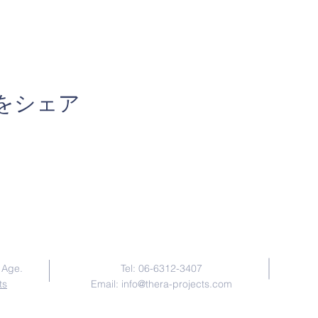
をシェア
Contact Us
 Age.
Tel: 06-6312-3407
ts
Email:
info@thera-projects.com