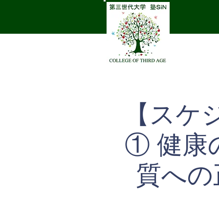
【スケ
① 健康
質への