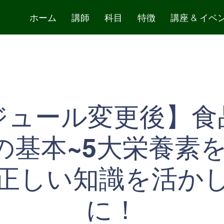
ホーム
講師
科目
特徴
講座 & イベ
ジュール変更後】食
の基本~5大栄養素
正しい知識を活か
に！