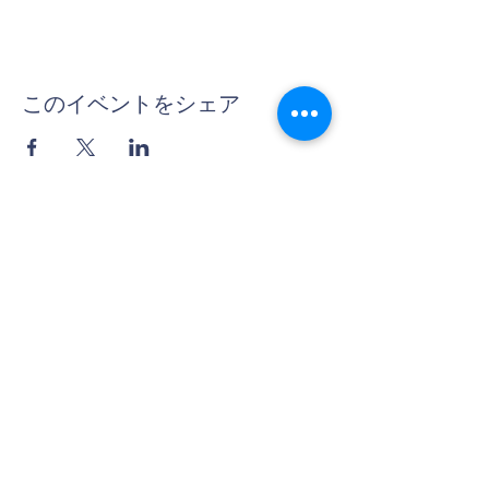
このイベントをシェア
Contact Us
Tel:
06-6312-3407
Email:
info@thera-projects.com
Address
〒530-0018