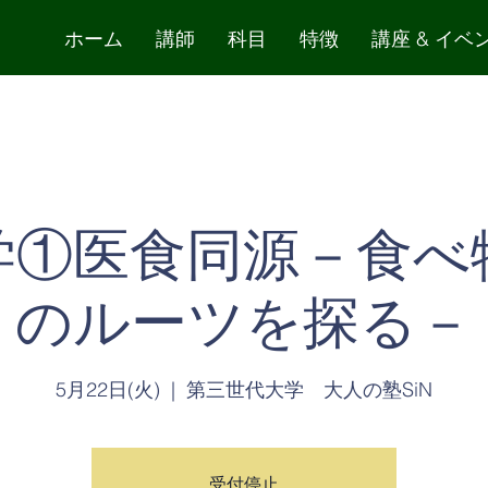
ホーム
講師
科目
特徴
講座 & イベ
学①医食同源－食べ
のルーツを探る－
5月22日(火)
  |  
第三世代大学 大人の塾SiN
受付停止