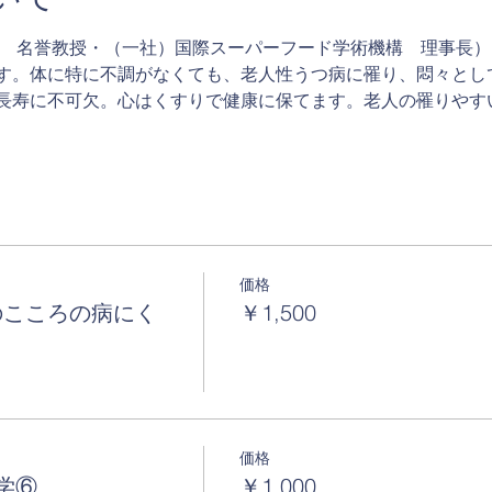
学　名誉教授・（一社）国際スーパーフード学術機構　理事長）
す。体に特に不調がなくても、老人性うつ病に罹り、悶々とし
長寿に不可欠。心はくすりで健康に保てます。老人の罹りやす
価格
のこころの病にく
￥1,500
価格
学⑥
￥1,000