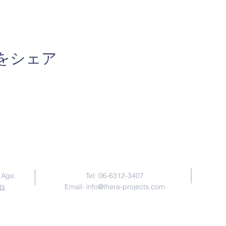
をシェア
Contact Us
 Age.
Tel: 06-6312-3407
ts
Email:
info@thera-projects.com