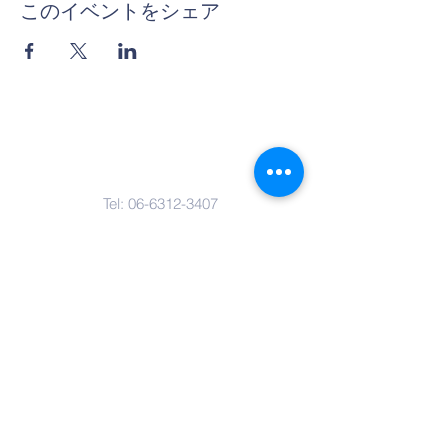
このイベントをシェア
Contact Us
Tel:
06-6312-3407
Email:
info@thera-projects.com
Address
〒530-0018
大阪府大阪市北区小松原町2‐4
​大阪富国生命ビル4階