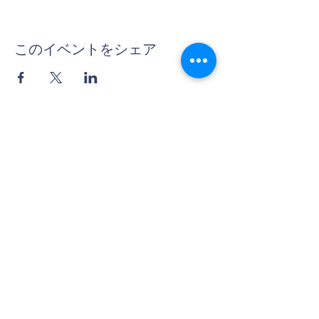
このイベントをシェア
Contact Us
Tel:
06-6312-3407
Email:
info@thera-projects.com
Address
〒530-0018
大阪府大阪市北区小松原町2‐4