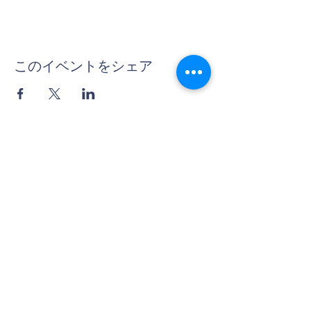
このイベントをシェア
Contact Us
Tel:
06-6312-3407
Email:
info@thera-projects.com
Address
〒530-0018