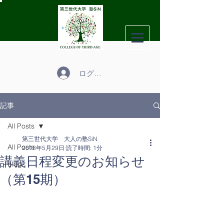
ログイン
記事
All Posts
第三世代大学 大人の塾SiN
All Posts
2018年5月29日
読了時間: 1分
講義日程変更のお知らせ
blog
（第15期）