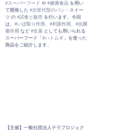
#スーパーフード
 や 
#健康食品
 を用い
て開発した 
#次世代型のパン
・スイー
ツ の 
#試食と販売
 を行います。今回
は、
#いぼ取り作用
、
#利尿作用
、
#抗腫
瘍作用
 など 
#生薬
 としても用いられる
スーパーフード「
#ハトムギ
」を使った
商品をご紹介します。
【主催】一般社団法人テラプロジェク