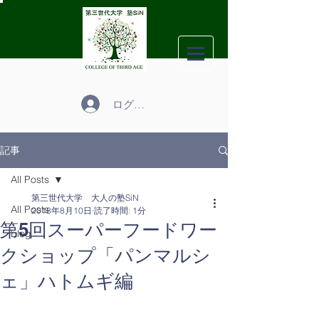
ログイン
記事
All Posts
第三世代大学 大人の塾SiN
All Posts
2018年8月10日
読了時間: 1分
第5回スーパーフードワー
blog
クショップ「パンマルシ
ェ」ハトムギ編