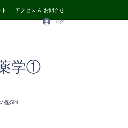
ント
アクセス ＆ お問合せ
ログイン
康薬学①
塾SiN