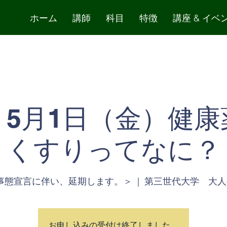
ホーム
講師
科目
特徴
講座 & イベ
】5月1日（金）健
くすりってなに？
事態宣言に伴い、延期します。＞
  |  
第三世代大学 大人の
お申し込みの受付は終了しました。