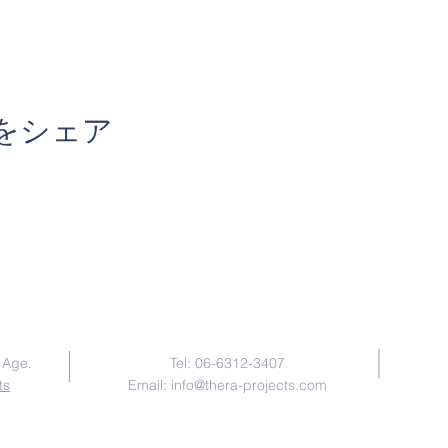
をシェア
Contact Us
 Age.
Tel: 06-6312-3407
ts
Email:
info@thera-projects.com